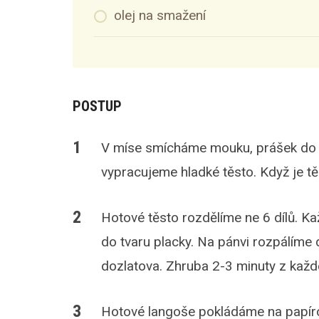
olej na smažení
POSTUP
V míse smícháme mouku, prášek do p
vypracujeme hladké těsto. Když je těs
Hotové těsto rozdělíme ne 6 dílů. K
do tvaru placky. Na pánvi rozpálíme
dozlatova. Zhruba 2-3 minuty z každé
Hotové langoše pokládáme na papírov