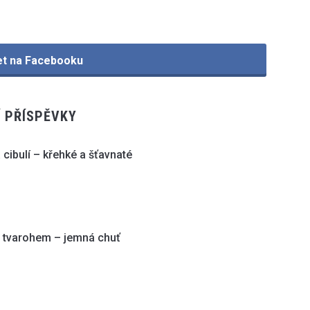
et na Facebooku
Í PŘÍSPĚVKY
 cibulí – křehké a šťavnaté
s tvarohem – jemná chuť