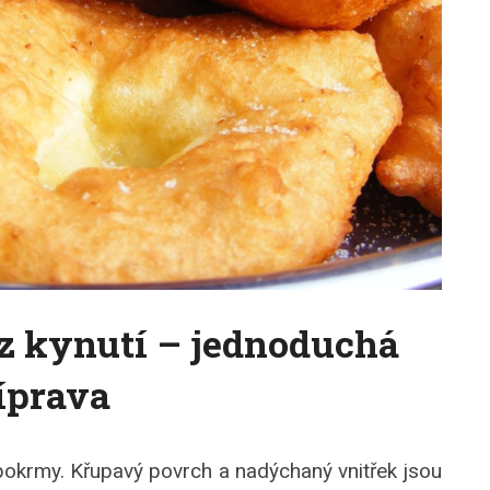
z kynutí – jednoduchá
íprava
pokrmy. Křupavý povrch a nadýchaný vnitřek jsou