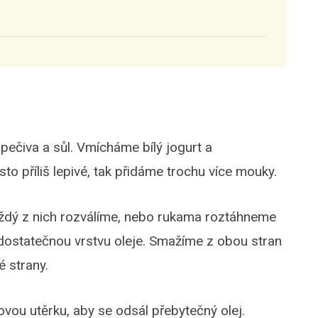
ečiva a sůl. Vmícháme bílý jogurt a
to příliš lepivé, tak přidáme trochu více mouky.
aždý z nich rozválíme, nebo rukama roztáhneme
 dostatečnou vrstvu oleje. Smažíme z obou stran
 strany.
ou utěrku, aby se odsál přebytečný olej.