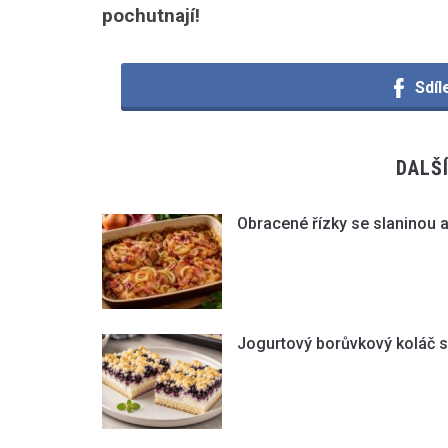
pochutnají!
Sdíl
DALŠ
Obracené řízky se slaninou a
Jogurtový borůvkový koláč 