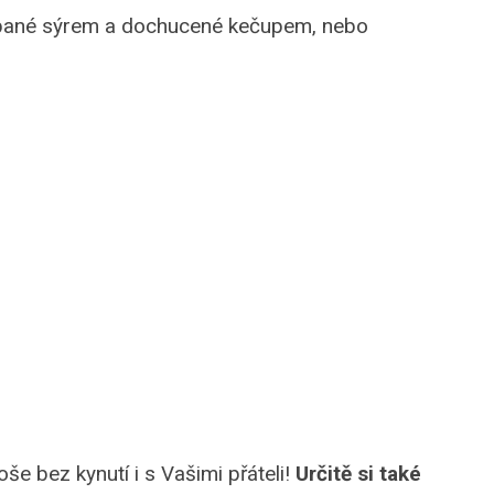
ané sýrem a dochucené kečupem, nebo
še bez kynutí i s Vašimi přáteli!
Určitě si také