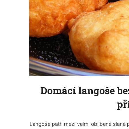
Domácí langoše be
př
Langoše patří mezi velmi oblíbené slané 