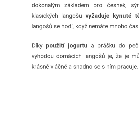
dokonalým základem pro česnek, sýr
klasických langošů
vyžaduje kynuté t
langošů se hodí, když nemáte mnoho času
Díky
použití jogurtu
a prášku do pečiv
výhodou domácích langošů je, že je můž
krásně vláčné a snadno se s ním pracuje. 